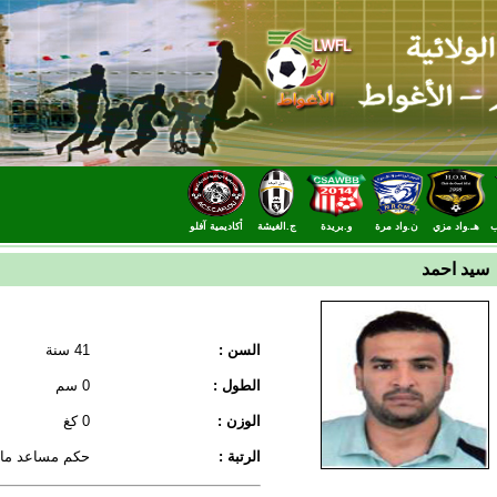
ب
هـ.واد مزي
ن.واد مرة
و.بريدة
ج.الغيشة
أكاديمية آفلو
 سيد احمد
السن :
41 سنة
الطول :
0 سم
الوزن :
0 كغ
الرتبة :
حكم مساعد ماب