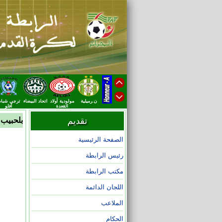
ن.رميلية
مولودية أولاد
اتحاد البيضاء
ترجي شبا
القعدة
آفلو
تقديم
بلحبيب
الصفحة الرئيسية
رئيس الرابطة
مكتب الرابطة
اللجان الدائمة
الملاعب
الحكام