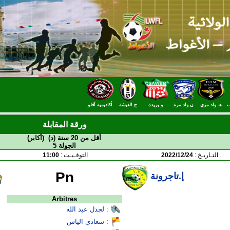
ب
هـ.واد مزي
ن.واد مرة
و.بريدة
ج.الغيشة
أكاديمية آفلو
ورقة المقابلة
أقل من 20 سنة (د) (أكابر)
الجولة 5
التـاريـخ :
2022/12/24
التوقـيـت :
11:00
Pn
إ.تاجرونة
Arbitres
:
لجدل عبد الله
:
سعادي الياس