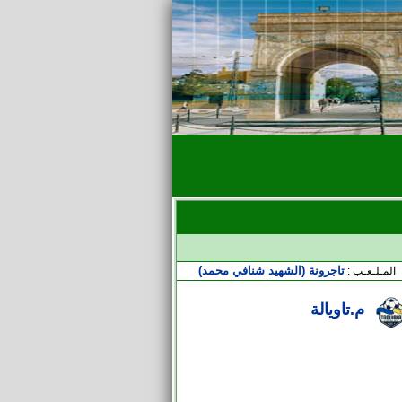
تاجرونة (الشهيد شنافي محمد)
المـلـعـب :
م.تاويالة