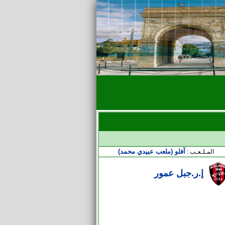
آفلو (ملعب عبيدي محمد)
المـلـعـب :
إ.ر.جبل عمور