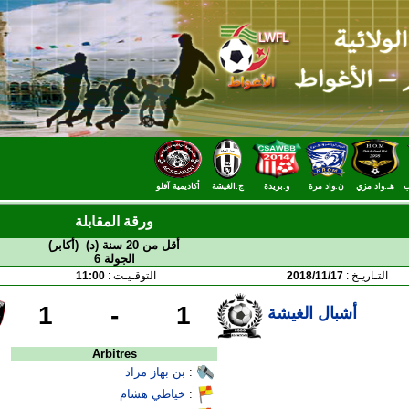
ب
هـ.واد مزي
ن.واد مرة
و.بريدة
ج.الغيشة
أكاديمية آفلو
ورقة المقابلة
أقل من 20 سنة (د) (أكابر)
الجولة 6
التـاريـخ :
2018/11/17
التوقـيـت :
11:00
1
-
1
أشبال الغيشة
Arbitres
:
بن بهاز مراد
:
خياطي هشام